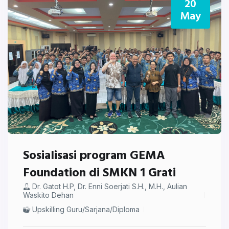
20
May
Sosialisasi program GEMA
Foundation di SMKN 1 Grati
⁠Dr. Gatot H.P, ⁠Dr. Enni Soerjati S.H., M.H., Aulian
Waskito Dehan
Upskilling Guru/Sarjana/Diploma