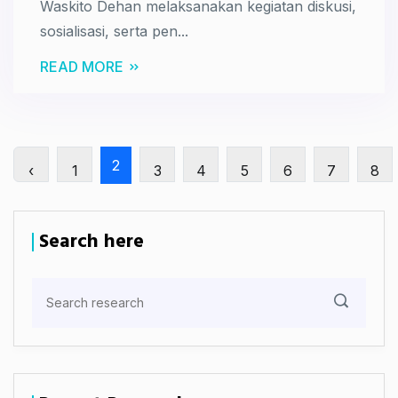
Waskito Dehan melaksanakan kegiatan diskusi,
sosialisasi, serta pen...
READ MORE
2
‹
1
3
4
5
6
7
8
Search here